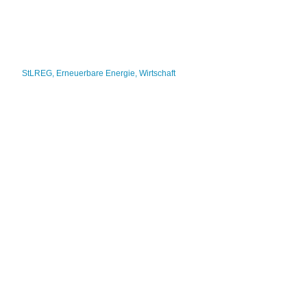
StLREG
,
Erneuerbare Energie
,
Wirtschaft