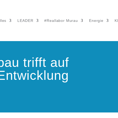
lles
LEADER
#Reallabor Murau
Energie
K
u trifft auf
Entwicklung