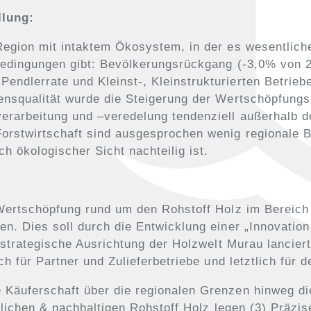
llung:
 Region mit intaktem Ökosystem, in der es wesentlich
 Bedingungen gibt: Bevölkerungsrückgang (-3,0% von 
endlerrate und Kleinst-, Kleinstrukturierten Betri
ensqualität wurde die Steigerung der Wertschöpfungske
erarbeitung und –veredelung tendenziell außerhalb d
orstwirtschaft sind ausgesprochen wenig regionale Bet
 ökologischer Sicht nachteilig ist.
e Wertschöpfung rund um den Rohstoff Holz im Bereic
en. Dies soll durch die Entwicklung einer „Innovatio
e strategische Ausrichtung der Holzwelt Murau lancier
uch für Partner und Zulieferbetriebe und letztlich fü
 Käuferschaft über die regionalen Grenzen hinweg di
ürlichen & nachhaltigen Rohstoff Holz legen (3) Präzi