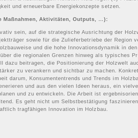
gkeit und erneuerbare Energiekonzepte setzen.
 Maßnahmen, Aktivitäten, Outputs, …):
vativ sein, auf die strategische Ausrichtung der Hol
ojektträger sowie für die Zulieferbetriebe der Region
olzbauweise und die hohe Innovationsdynamik in den
n über die regionalen Grenzen hinweg als typisches P
ll dazu beitragen, die Positionierung der Holzwelt au
stärker zu verankern und sichtbar zu machen. Konkret
it darum, Konsumententrends und Trends im Holzbau 
nerieren und aus den vielen Ideen heraus, ein vielv
anen und zu entwickeln. Die Arbeit ist ergebnisorient
tend. Es geht nicht um Selbstbestätigung fasziniere
aftlich tragfähigen Innovation im Holzbau.