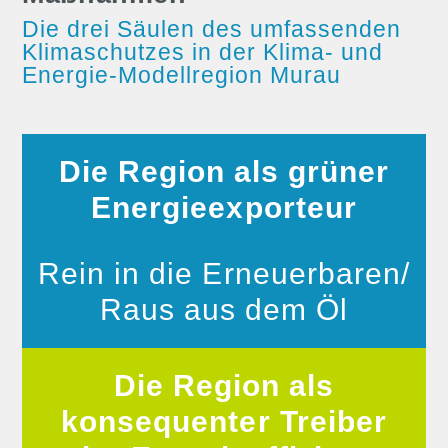
Die drei Säulen des umfassenden
Klimaschutzes in der Klima- und
Energie-Modellregion Murau
Die Region als grüner
Energieexporteur
Rein in die Erneuerbaren/
Raus aus dem Öl
Die Region als
konsequenter Treiber