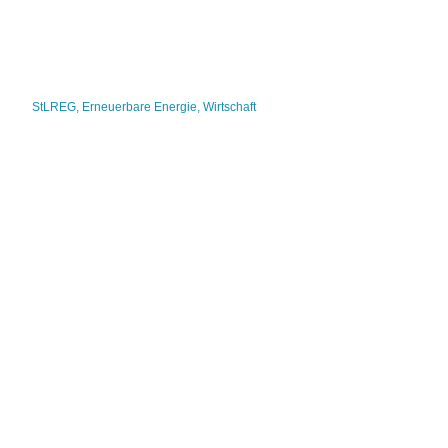
StLREG
,
Erneuerbare Energie
,
Wirtschaft