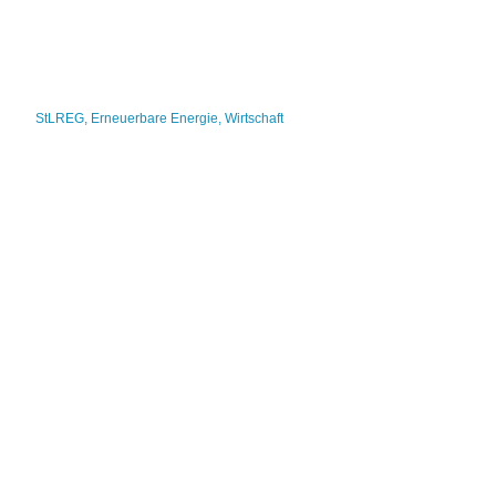
StLREG
,
Erneuerbare Energie
,
Wirtschaft