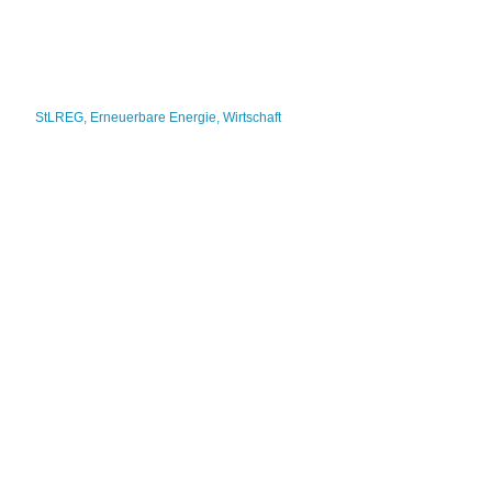
StLREG
,
Erneuerbare Energie
,
Wirtschaft