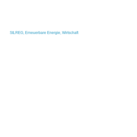
StLREG
,
Erneuerbare Energie
,
Wirtschaft