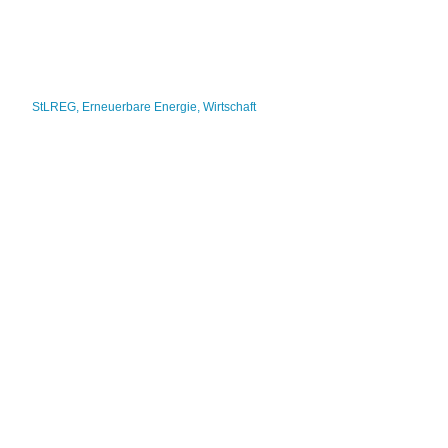
StLREG
,
Erneuerbare Energie
,
Wirtschaft