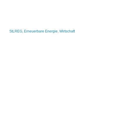
StLREG
,
Erneuerbare Energie
,
Wirtschaft