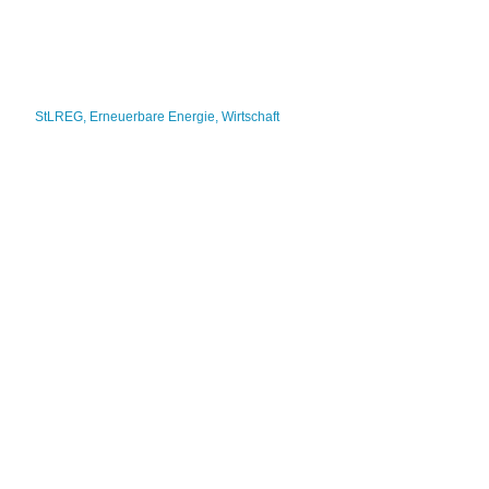
StLREG
,
Erneuerbare Energie
,
Wirtschaft