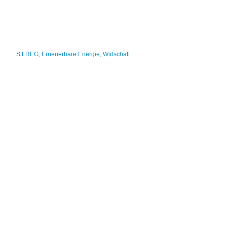
StLREG
,
Erneuerbare Energie
,
Wirtschaft