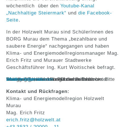
wöchentlich über den
Youtube-Kanal
„Nachhaltige Steiermark“
und
die Facebook-
Seite
.
In der Holzwelt Murau sind SchülerInnen des
BORG Murau dem Thema „bezahlbare und
saubere Energie“ nachgegangen und haben
Klima- und Energiemodellregionsmanager Mag.
Erich Fritz und Murauer Stadtwerke
Geschäftsführer Ing. Kurt Woitischek befragt.
Sie sehen gerade einen Platzhalterinhalt von
Standard
. Um auf den eigentlichen Inhalt zuzugreifen, klicken Sie auf den Button unten. Bitte beachten Sie, dass dabei Daten an Drittanbieter weitergegeben werden.
Inhalt entsperren
Weitere Informationen
Kontakt und Rückfragen:
Klima- und Energiemodellregion Holzwelt
Murau
Mag. Erich Fritz
erich.fritz@holzwelt.at
+43 3532 / 20000 – 11