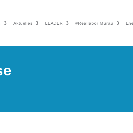
s
Aktuelles
LEADER
#Reallabor Murau
Ene
se