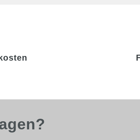
kosten
ragen?