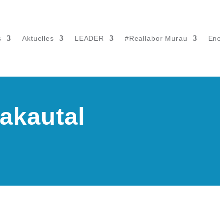
s
Aktuelles
LEADER
#Reallabor Murau
Ene
akautal