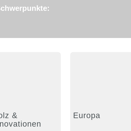
 Schwerpunkte:
olz &
Europa
nnovationen